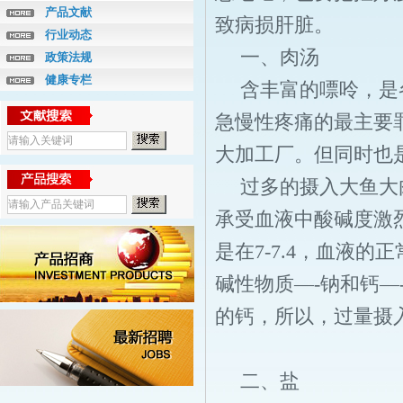
产品文献
致病损肝脏。
行业动态
一、肉汤
政策法规
健康专栏
含丰富的嘌呤，是
急慢性疼痛的最主要
大加工厂。但同时也
过多的摄入大鱼大
承受血液中酸碱度激
是在7-7.4，血液的正
碱性物质―-钠和钙
的钙，所以，过量摄
二、盐