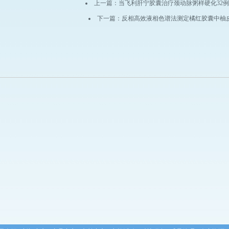
上一篇：
当飞利肝宁胶囊治疗颈动脉粥样硬化32
下一篇：
反相高效液相色谱法测定橘红胶囊中柚