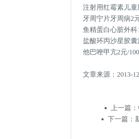
注射用红霉素儿童肺
牙周宁片牙周病2元/
鱼精蛋白心脏外科11
盐酸环丙沙星胶囊泌
他巴唑甲亢2元/100
文章来源：2013-1
上一篇：
下一篇：