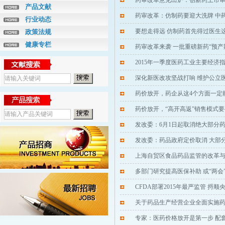
药审改革意见出炉：创新药上市
产品文献
药审改革：仿制药要迎大洗牌 中
行业动态
要想走得远 仿制药首先得过医生
政策法规
健康专栏
药审改革来袭 一批重磅新药“预产
2015年一季度医药工业主要经济
深化新医改攻坚战打响 维护公立
药价放开，药企从这4个方面一定
药价放开，“高开高返”销售模式
发改委：6月1日起取消绝大部分
发改委：药品政府定价取消 大部
上海自贸区食品药品监管的改革
多部门研究提高医保补助 或“两会
CFDA部署2015年最严监管 捋
关于药品生产经营企业全面实施
专家：医药价格放开是第一步 配